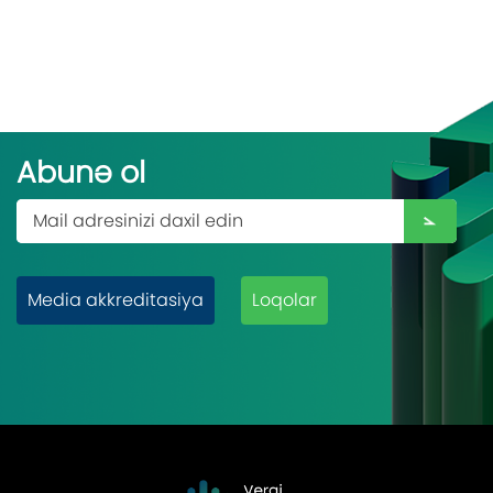
Abunə ol
Media akkreditasiya
Loqolar